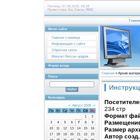
Пятница, 07.08.2026, 08:28
Приветствую Вас
Гость
|
RSS
Главн
Меню сайта
Главная страница
Информация о сайте
Обратная связь
Мануал Ниссан цедрик...
Форма входа
Главная
»
Архив матер
Поиск
Инструкц
Календарь
Посетителей
«
Август 2026
»
234 стр
Пн
Вт
Ср
Чт
Пт
Сб
Вс
Формат фай
1
2
Размещение
3
4
5
6
7
8
9
Размер арх
10
11
12
13
14
15
16
17
18
19
20
21
22
23
Автор созд.