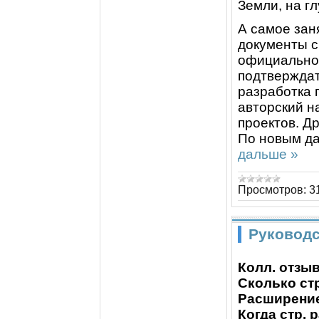
Земли, на гл
А самое зан
документы с
официальног
подтверждат
разработка 
авторский н
проектов. Д
По новым да
дальше »
Просмотров:
3
Руководс
Колл. отзы
Сколько стр
Расширени
Когда стр. 