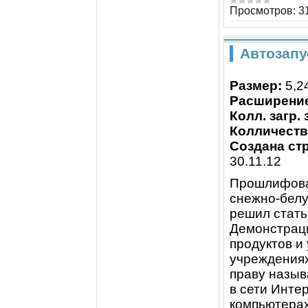
Просмотров:
3
Автозапу
Размер:
5,2
Расширени
Колл. загр.
Колличество
Создана стр
30.11.12
Прошлифова
снежно-белу
решил стать
Демонстраци
продуктов и
учреждениях
праву назы
в сети Инте
компьютерах