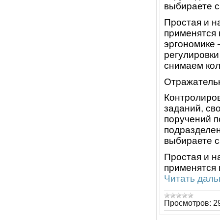
выбираете с
Простая и н
применятся 
эргономике 
регулировки
снимаем кол
Отражательн
Контролиро
заданий, св
поручений 
подразделен
выбираете с
Простая и н
применятся 
Читать даль
Просмотров:
2