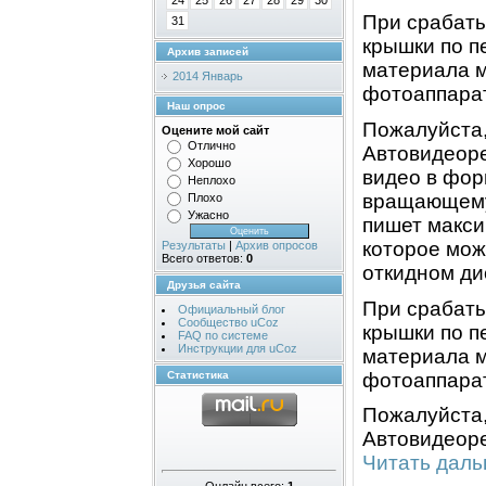
24
25
26
27
28
29
30
При срабаты
31
крышки по п
Архив записей
материала м
2014 Январь
фотоаппара
Наш опрос
Пожалуйста,
Оцените мой сайт
Отлично
Автовидеоре
Хорошо
видео в фор
Неплохо
вращающемус
Плохо
Ужасно
пишет макси
которое мож
Результаты
|
Архив опросов
Всего ответов:
0
откидном дис
Друзья сайта
При срабаты
Официальный блог
Сообщество uCoz
крышки по п
FAQ по системе
Инструкции для uCoz
материала м
фотоаппара
Статистика
Пожалуйста,
Автовидеоре
Читать даль
Онлайн всего:
1