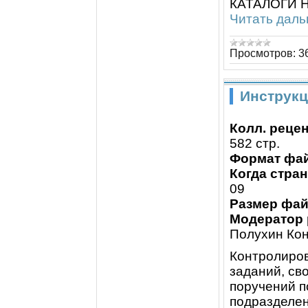
КАТАЛОГИ Н
Читать даль
Просмотров:
3
Инструкц
Колл. реце
582 стр.
Формат фай
Когда стра
09
Размер фа
Модератор 
Полухин Ко
Контролиро
заданий, св
поручений 
подразделен