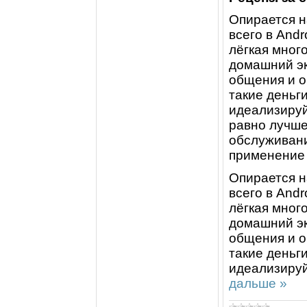
Опирается н
всего в And
лёгкая мног
домашний эк
общения и о
такие деньг
идеализиру
равно лучше
обслуживани
применение 
Опирается н
всего в And
лёгкая мног
домашний эк
общения и о
такие деньг
идеализиру
дальше »