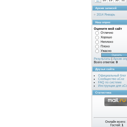
27
28
29
30
31
Архив записей
2014 Январь
Наш опрос
Оцените мой сайт
Отлично
Хорошо
Неплохо
Плохо
Ужасно
Результаты
|
Архив оп
Всего ответов:
0
Друзья сайта
Официальный блог
Сообщество uCoz
FAQ по системе
Инструкции для uC
Статистика
Онлайн всего:
Гостей:
1