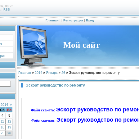
26, 08:25
ь
|
RSS
Главная
|
|
Регистрация
|
Вход
Мой сайт
те
ик...
Главная
»
2014
»
Январь
»
26
» Эскорт руководство по ремонту
Эскорт руководство по ремонту
 2014
»
Эскорт руководство по ремонт
Сб
Вс
Файл скачать:
4
5
Эскорт руководство по ремон
Файл скачать:
11
12
18
19
25
26