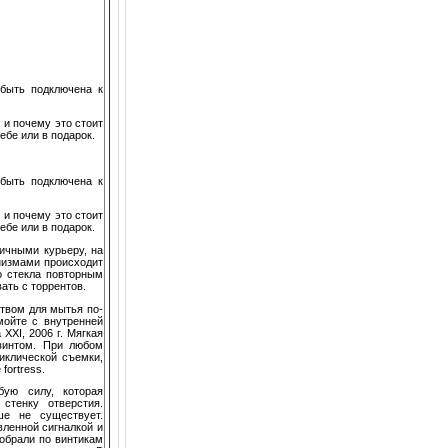
 быть подключена к
 и почему это стоит
ебе или в подарок.
 быть подключена к
 и почему это стоит
ебе или в подарок.
ичными курьеру, на
низмами происходит
о стекла повтор­ным
ать с торрентов.
твом для мытья по­
мойте с внутренней
XXI, 2006 г. Мягкая
 винтом. При любом
иклической съемки,
fortress.
бую силу, которая
стенку отверстия.
ше не существует.
вленной сигналкой и
обрали по винтикам