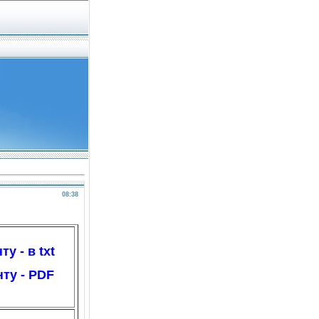
08:38
у - в txt
ту - PDF