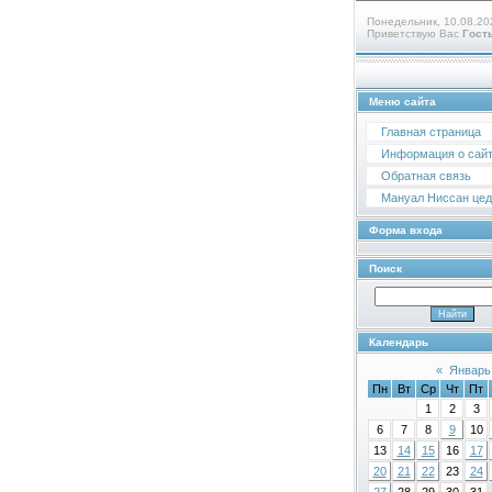
Понедельник, 10.08.20
Приветствую Вас
Гост
Меню сайта
Главная страница
Информация о сай
Обратная связь
Мануал Ниссан цедр
Форма входа
Поиск
Календарь
«
Январь
Пн
Вт
Ср
Чт
Пт
1
2
3
6
7
8
9
10
13
14
15
16
17
20
21
22
23
24