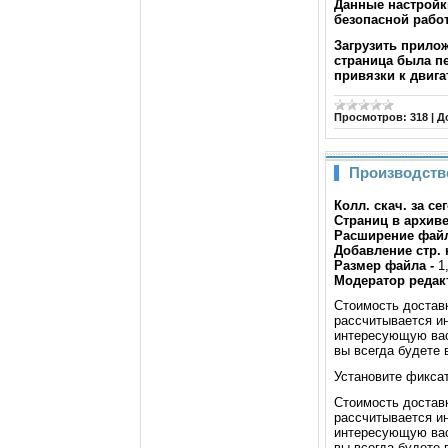
Данные настройк
безопасной работ
Загрузить прило
страница была п
привязки к двиг
Просмотров:
318
|
Д
Производств
Колл. скач. за с
Страниц в архиве
Расширение файл
Добавление стр. 
Размер файла -
1
Модератор редакт
Стоимость доставк
рассчитывается и
интересующую вас
вы всегда будете 
Установите фиксат
Стоимость доставк
рассчитывается и
интересующую вас
вы всегда будете 