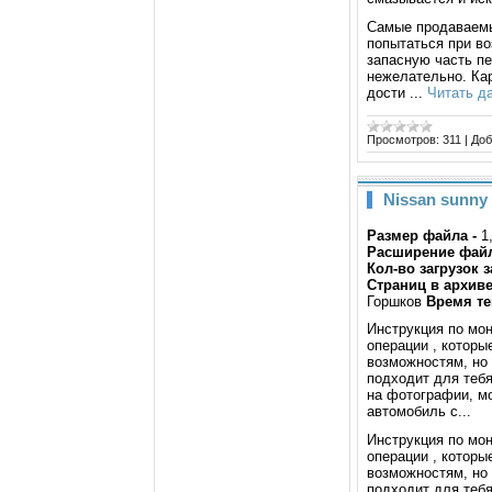
Самые продаваемы
попытаться при в
запасную часть пе
нежелательно. Кар
дости
...
Читать д
Просмотров:
311
|
Доб
Nissan sunny
Размер файла -
1
Расширение фай
Кол-во загрузок з
Страниц в архиве
Горшков
Время те
Инструкция по мо
операции , которы
возможностям, но
подходит для тебя
на фотографии, мо
автомобиль с...
Инструкция по мо
операции , которы
возможностям, но
подходит для тебя