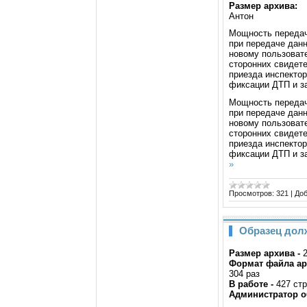
Размер архива:
Антон
Мощность передач
при передаче дан
новому пользоват
сторонних свидете
приезда инспекто
фиксации ДТП и за
Мощность передач
при передаче дан
новому пользоват
сторонних свидете
приезда инспекто
фиксации ДТП и з
»
Просмотров:
321
|
Доб
Образец дол
Размер архива -
Формат файла ар
304 раз
В работе -
427 стр
Администратор об