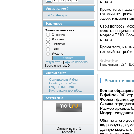
27
28
29
30
31
старте.
Архив записей
Кроме того, наша 
который не требуе
2014 Январь
зазор, измеренный
Наш опрос
Свои вопросы можн
задать специалис
Оцените мой сайт
Отлично
модели T310i Cook
старте.
Хорошо
Неплохо
Кроме того, наша 
Плохо
который не требуе
Ужасно
Результаты
|
Архив опросов
Просмотров:
327
|
Доб
Всего ответов:
0
Друзья сайта
Официальный блог
Ремонт и экс
Сообщество uCoz
FAQ по системе
Кол-во обращений
Инструкции для uCoz
В файле -
941 стр
Статистика
Формат файла ар
Скачка отредакти
Размер архива:
5
Модер. создания
Обычно этого дост
подробную докуме
Онлайн всего:
1
Данную модель ст
Гостей:
1
но есть желание 