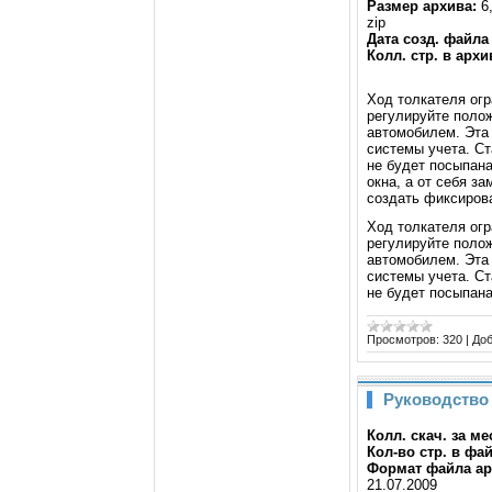
Размер архива:
6
zip
Дата созд. файла
Колл. стр. в архи
Ход толкателя ог
регулируйте поло
автомобилем. Эта
системы учета. Ст
не будет посыпана
окна, а от себя з
создать фиксирова
Ход толкателя ог
регулируйте поло
автомобилем. Эта
системы учета. Ст
не будет посыпан
Просмотров:
320
|
Доб
Руководство 
Колл. скач. за м
Кол-во стр. в фа
Формат файла ар
21.07.2009