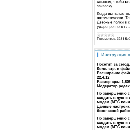
слышал, чтобы кт
закваску.
Когда вы пытаетес
автоматически. Те
Дверные полки в 
ударопрочного пл
Просмотров:
323
|
Доб
Инструкция 
Посетит. за сегод
Колл. стр. в файл
Расширение фай
22.4.12
Размер арх.:
1,80
Модератор редак
По завершению с
сходить в душ и 
модем (МТС конне
Данные настройк
безопасной работ
По завершению с
сходить в душ и 
модем (МТС конне