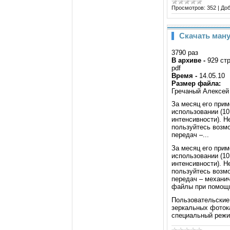
Просмотров:
352
|
Доб
Скачать ману
3790 раз
В архиве -
929 ст
pdf
Время -
14.05.10
Размер файла:
Гречаный Алексей
За месяц его прим
использовании (10
интенсивности). Н
пользуйтесь возм
передач –...
За месяц его прим
использовании (10
интенсивности). Н
пользуйтесь возм
передач – механич
файлы при помощи
Пользовательские
зеркальных фотока
специальный режи