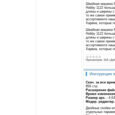
Швейная машина P
Hobby 1122 больш
длины и ширины ст
то же самое преим
ассортименте наш
Харвиа, которые п
Швейная машина P
Hobby 1122 больш
длины и ширины ст
то же самое преим
ассортименте наш
Харвиа, которые 
Просмотров:
318
|
Доб
Инструкция п
Скач. за все вре
856 стр.
Расширение файл
Время изменения
Размер арх. -
4,6
Модер. редактир.
Двойные скобки ил
отдельных параме