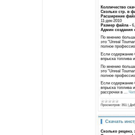
Колличество скач
Сколько стр. в ф
Расширение фай
11-дек-2010
Размер файла -
6
Админ создания 
По мнению большин
это "Unreal Tourna
полное профессион
Если содержание С
впрыска топлива 
По мнению большин
это "Unreal Tourna
полное профессион
Если содержание С
впрыска топлива 
рассрочки в
...
Чит
Просмотров:
351
|
Доб
Скачать инст
Сколько реценз. з