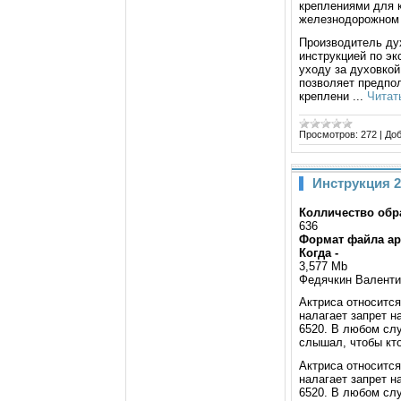
креплениями для 
железнодорожном 
Производитель ду
инструкцией по эк
уходу за духовкой
позволяет предпо
креплени
...
Читат
Просмотров:
272
|
Доб
Инструкция 2
Колличество обр
636
Формат файла а
Когда -
3,577 Mb
Федячкин Валенти
Актриса относится
налагает запрет н
6520. В любом слу
слышал, чтобы кто
Актриса относится
налагает запрет н
6520. В любом слу