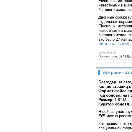
Electrolux, истор
известными в мир
бытового использо
Двойные скобки ил
отдельных параме
Electrolux, истор
известными в мир
бытового использо
это было 27 Авг 2
Читать дальше »
Просмотров:
327
|
Доб
Абтроник х2 
Благодар. за сего
Кол-во страниц в
Формат файла а
Год обновл. на п
Размер:
1,81 Mb
Куратор обновл. 
Я сейчас упомяну
E65 можно работа
Как правило, это 
специальной форм