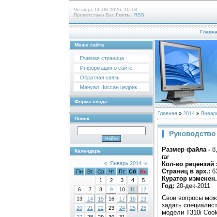
Четверг, 06.08.2026, 10:18
Приветствую Вас
Гость
|
RSS
Главн
Меню сайта
Главная страница
Информация о сайте
Обратная связь
Мануал Ниссан цедрик...
Форма входа
Главная
»
2014
»
Январ
Поиск
Руководство
Размер файла -
8
Календарь
rar
Кол-во рецензий 
«
Январь 2014
»
Страниц в арх.:
6
Пн
Вт
Ср
Чт
Пт
Сб
Вс
Куратор изменен.
1
2
3
4
5
Год:
20-дек-2011
6
7
8
9
10
11
12
Свои вопросы можн
13
14
15
16
17
18
19
задать специалис
20
21
22
23
24
25
26
модели T310i Cook