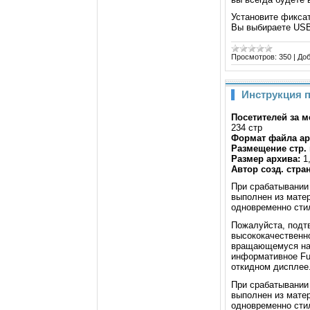
Установите фиксат
Вы выбираете USB
Просмотров:
350
|
Доб
Инструкция п
Посетителей за м
234 стр
Формат файла ар
Размещение стр. 
Размер архива:
1
Автор созд. стра
При срабатывании
выполнен из мате
одновременно сти
Пожалуйста, подтв
высококачественно
вращающемуся на 
информативное Ful
откидном дисплее.
При срабатывании
выполнен из мате
одновременно сти