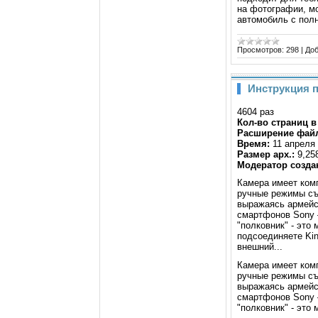
на фотографии, мо
автомобиль с пол
Просмотров:
298
|
Доб
Инструкция 
4604 раз
Кол-во страниц в
Расширение фай
Время:
11 апреля 
Размер арх.:
9,25
Модератор создан
Камера имеет ком
ручные режимы съ
выражаясь армейск
смартфонов Sony –
"полковник" - это
подсоединяете Kin
внешний...
Камера имеет ком
ручные режимы съ
выражаясь армейск
смартфонов Sony –
"полковник" - эт