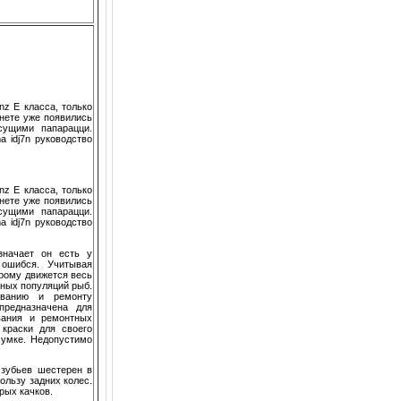
nz E класса, только
рнете уже появились
сущими папарацци.
 idj7n руководство
nz E класса, только
рнете уже появились
сущими папарацци.
 idj7n руководство
значает он есть у
 ошибся. Учитывая
орому движется весь
нных популяций рыб.
иванию и ремонту
предназначена для
ивания и ремонтных
 краски для своего
сумке. Недопустимо
 зубьев шестерен в
ользу задних колес.
рых качков.