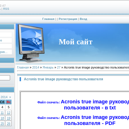
2:47
ь
|
RSS
Главная
|
|
Регистрация
|
Вход
Мой сайт
те
ик...
Главная
»
2014
»
Январь
»
27
» Acronis true image руководство пользовател
Acronis true image руководство пользователя
 2014
»
Acronis true image руково
Сб
Вс
Файл скачать:
пользователя - в txt
4
5
11
12
Acronis true image руково
Файл скачать:
18
19
пользователя - PDF
25
26