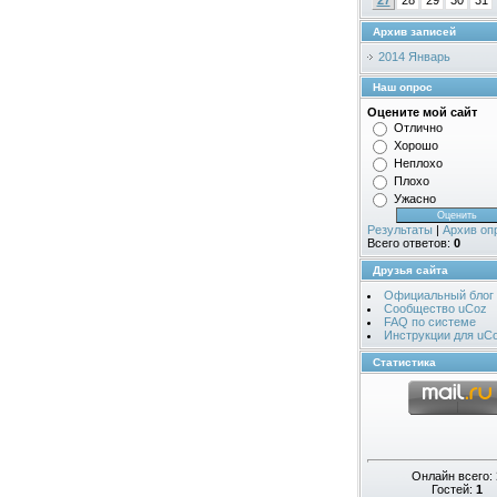
27
28
29
30
31
Архив записей
2014 Январь
Наш опрос
Оцените мой сайт
Отлично
Хорошо
Неплохо
Плохо
Ужасно
Результаты
|
Архив оп
Всего ответов:
0
Друзья сайта
Официальный блог
Сообщество uCoz
FAQ по системе
Инструкции для uC
Статистика
Онлайн всего:
Гостей:
1