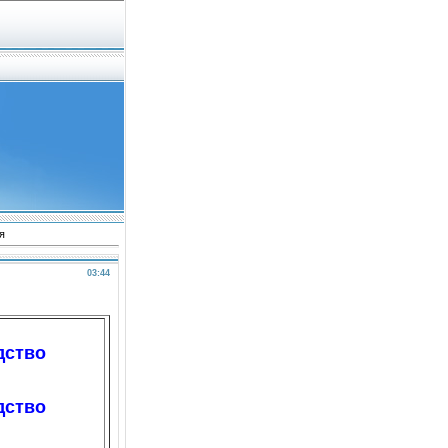
я
03:44
дство
дство