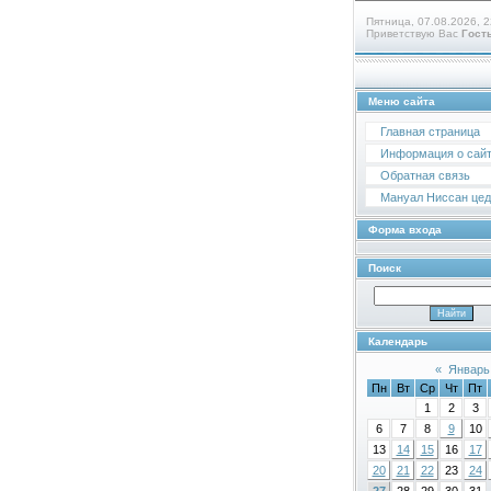
Пятница, 07.08.2026, 2
Приветствую Вас
Гост
Меню сайта
Главная страница
Информация о сай
Обратная связь
Мануал Ниссан цедр
Форма входа
Поиск
Календарь
«
Январь
Пн
Вт
Ср
Чт
Пт
1
2
3
6
7
8
9
10
13
14
15
16
17
20
21
22
23
24