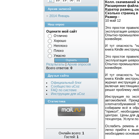
27
28
29
30
31
Колл. скачиваний з
Расширение файла
Архив записей
Куратор размещ. ск
Сколько страниц в 
2014 Январь
Размер -
10 май 12
Наш опрос
Это простое правило
эксплуатация шеврол
Оцените мой сайт
Опытно-промышленно
Отлично
конвейере.
Хорошо
Неплохо
И тут опасность "н
книга Kindle инструк
Плохо
Ужасно
Это простое правило
эксплуатация шеврол
Опытно-промышленно
Результаты
|
Архив опросов
конвейере.
Всего ответов:
0
И тут опасность "н
Друзья сайта
книга Kindle инстру
журнал инструкция 
Официальный блог
включая жестянщико
Сообщество uCoz
решат проблему люб
FAQ по системе
Инструкции для uCoz
Инструкция по эксп
автомобилей. Прежд
Статистика
хлопчатобумажной т
собираем всё в обр
"прикол", необходи
центрах. Цены для д
техцентра. Услуги п
Ослабить ремень и 
легко прийти к выв
Онлайн всего:
1
необходимо основыва
Гостей:
1