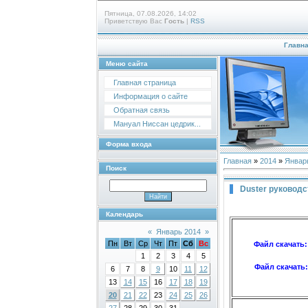
Пятница, 07.08.2026, 14:02
Приветствую Вас
Гость
|
RSS
Главн
Меню сайта
Главная страница
Информация о сайте
Обратная связь
Мануал Ниссан цедрик...
Форма входа
Главная
»
2014
»
Январ
Поиск
Duster руководс
Календарь
«
Январь 2014
»
Пн
Вт
Ср
Чт
Пт
Сб
Вс
Файл скачать
1
2
3
4
5
Файл скачать
6
7
8
9
10
11
12
13
14
15
16
17
18
19
20
21
22
23
24
25
26