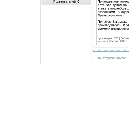
Полноцветное иллюс
Пользователей:
0
Хотя это довольно 
втыкать под небольши
позвонками. Внедор
Франкфуртского.
При этом Вы сможете 
производителей. В э
времени планируетс
Просмотров
:
325
|
Добав
монтаж
|
Рейтинг
:
0.0
/
0
Конструктор сайтов