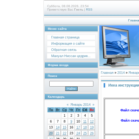
Суббота, 08.08.2026, 23:54
Приветствую Вас
Гость
|
RSS
Главн
Меню сайта
Главная страница
Информация о сайте
Обратная связь
Мануал Ниссан цедрик...
Форма входа
Главная
»
2014
»
Январ
Поиск
Икеа инструкции
Календарь
«
Январь 2014
»
Пн
Вт
Ср
Чт
Пт
Сб
Вс
Файл скач
1
2
3
4
5
Файл скач
6
7
8
9
10
11
12
13
14
15
16
17
18
19
20
21
22
23
24
25
26