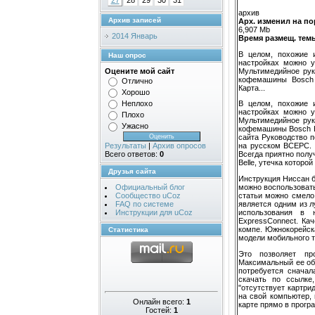
27
28
29
30
31
архив
Архив записей
Арх. изменил на по
6,907 Mb
2014 Январь
Время размещ. темы
В целом, похожие 
Наш опрос
настройках можно у
Мультимедийное рук
Оцените мой сайт
кофемашины Bosch 
Отлично
Карта...
Хорошо
Неплохо
В целом, похожие 
настройках можно у
Плохо
Мультимедийное рук
Ужасно
кофемашины Bosch Ко
сайта Руководство п
Результаты
|
Архив опросов
на русском BCEPC. 
Всего ответов:
0
Всегда приятно полу
Belle, утечка которо
Друзья сайта
Инструкция Ниссан б
можно воспользовать
Официальный блог
статьи можно смело
Сообщество uCoz
является одним из 
FAQ по системе
использования в 
Инструкции для uCoz
ExpressConnect. Ка
компе. Южнокорейск
Статистика
модели мобильного 
Это позволяет пр
Максимальный ее об
потребуется сначал
скачать по ссылке
"отсутствует картри
на свой компьютер,
Онлайн всего:
1
карте прямо в прогр
Гостей:
1