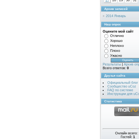
27
28
29
30
31
Архив записей
2014 Январь
Наш опрос
Оцените мой сайт
Отлично
Хорошо
Неплохо
Плохо
Ужасно
Результаты
|
Архив оп
Всего ответов:
0
Друзья сайта
Официальный блог
Сообщество uCoz
FAQ по системе
Инструкции для uC
Статистика
Онлайн всего:
Гостей:
1