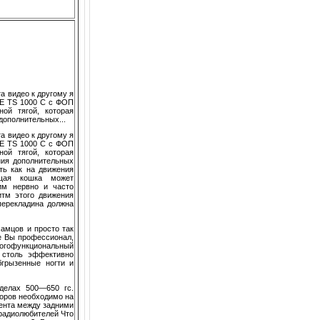
а видео к другому я
ZE TS 1000 C с ФОП
ой тягой, которая
дополнительных...
а видео к другому я
ZE TS 1000 C с ФОП
ой тягой, которая
ния дополнительных
ть как на движения
ащая кошка может
им нервно и часто
итм этого движения
перекладина должна
амцов и просто так
же Вы профессионал,
гофункциональный
 столь эффективно
бгрызенные ногти и
де­лах 500—650 гс.
торов необходимо на
ента между задними
 радиолюбителей Что