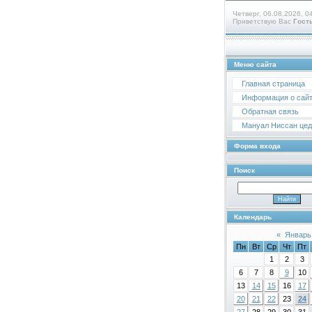
Четверг, 06.08.2026, 0
Приветствую Вас
Гост
Меню сайта
Главная страница
Информация о сай
Обратная связь
Мануал Ниссан цедр
Форма входа
Поиск
Календарь
«
Январь
Пн
Вт
Ср
Чт
Пт
1
2
3
6
7
8
9
10
13
14
15
16
17
20
21
22
23
24