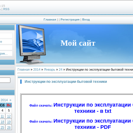
4:15
ь
|
RSS
Главная
|
|
Регистрация
|
Вход
Мой сайт
те
ик...
Главная
»
2014
»
Январь
»
24
» Инструкции по эксплуатации бытовой техни
Инструкции по эксплуатации бытовой техники
 2014
»
Инструкции по эксплуатации
Сб
Вс
Файл скачать:
техники - в txt
4
5
11
12
Инструкции по эксплуатации
Файл скачать:
18
19
техники - PDF
25
26