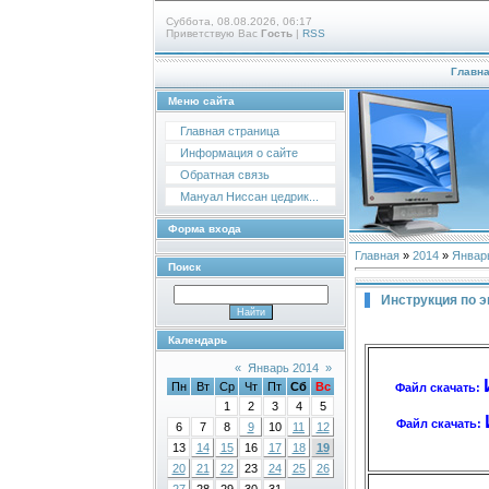
Суббота, 08.08.2026, 06:17
Приветствую Вас
Гость
|
RSS
Главн
Меню сайта
Главная страница
Информация о сайте
Обратная связь
Мануал Ниссан цедрик...
Форма входа
Главная
»
2014
»
Январ
Поиск
Инструкция по э
Календарь
«
Январь 2014
»
Пн
Вт
Ср
Чт
Пт
Сб
Вс
Файл скачать:
1
2
3
4
5
Файл скачать:
6
7
8
9
10
11
12
13
14
15
16
17
18
19
20
21
22
23
24
25
26