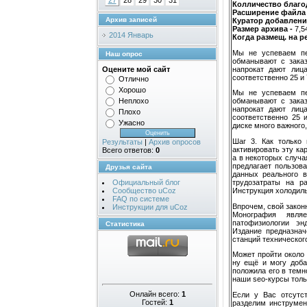
27
28
29
30
31
Колличество благод
Расширение файла
Архив записей
Куратор добавлени
Размер архива -
7,5
2014 Январь
Когда размещ. на р
Мы не успеваем пе
Наш опрос
обманывают с заказ
напрокат дают лиц
Оцените мой сайт
соответственно 25 и 
Отлично
Хорошо
Мы не успеваем пе
Неплохо
обманывают с заказ
напрокат дают лиц
Плохо
соответственно 25 
Ужасно
диске много важного,
Шаг 3. Как только 
Результаты
|
Архив опросов
активировать эту кар
Всего ответов:
0
а в некоторых случ
предлагает пользов
Друзья сайта
данных реального 
трудозатраты на р
Официальный блог
Инструкция холодиль
Сообщество uCoz
FAQ по системе
Впрочем, свой закон
Инструкции для uCoz
Монография явля
патофизиологии эн
Статистика
Издание предназнач
станций технического
Может пройти около 
ну ещё и могу доба
положила его в темн
наши seo-курсы толь
Онлайн всего:
1
Если у Вас отсутст
Гостей:
1
разделим инструмен