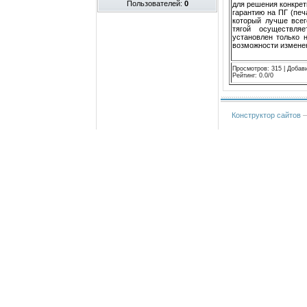
Пользователей:
0
для решения конкрет
гарантию на ПГ (пе
который лучше всег
тягой осуществляе
установлен только 
возможности измене
Просмотров
:
315
|
Добав
Рейтинг
:
0.0
/
0
Конструктор сайтов