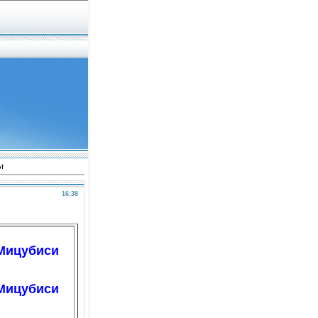
ьт
16:38
 Мицубиси
 Мицубиси