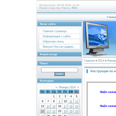
Воскресенье, 09.08.2026, 11:44
Приветствую Вас
Гость
|
RSS
Главн
Меню сайта
Главная страница
Информация о сайте
Обратная связь
Мануал Ниссан цедрик...
Форма входа
Главная
»
2014
»
Январ
Поиск
Инструкция по 
Календарь
«
Январь 2014
»
Пн
Вт
Ср
Чт
Пт
Сб
Вс
Файл скач
1
2
3
4
5
6
7
8
9
10
11
12
Файл скач
13
14
15
16
17
18
19
20
21
22
23
24
25
26