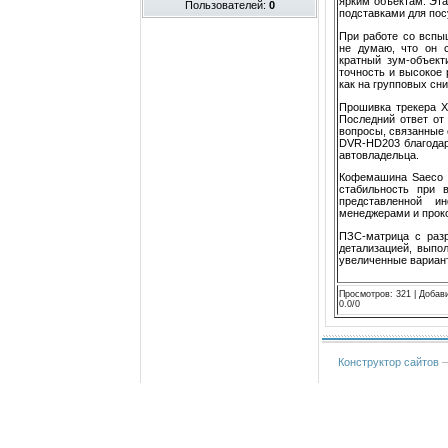
ярким объектам. Эт
Пользователей:
0
подставками для пос
При работе со вспы
не думаю, что он 
кратный зум-объект
точность и высокое
как на групповых сн
Прошивка трекера X
Последний ответ от
вопросы, связанные
DVR-HD203 благодар
автовладельца.
Кофемашина Saeco и
стабильность при 
представленной и
менеджерами и прок
ПЗС-матрица с разр
детализацией, выпо
увеличенные вариант
Просмотров
:
321
|
Добав
0.0
/
0
Конструктор сайтов