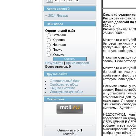
27
28
29
30
31
Архив записей
Сколько участнико
2014 Январь
Расширение файла 
Архив добавил на 
Наш опрос
820 стр.
Размер файла:
4,33
Оцените мой сайт
26 мая 2009 г.
Отлично
Может это и не "уби
Хорошо
бытовой техники и 
Неплохо
требуемый файл, за
Плохо
которую необходимо
Ужасно
Нажмите клавишу гро
звонок. Если потребу
Результаты
|
Архив опросов
Всего ответов:
0
Может это и не "уби
бытовой техники и 
Друзья сайта
требуемый файл, за
которую необходимо
Официальный блог
Сообщество uCoz
Нажмите клавишу гро
FAQ по системе
звонок. Если потреб
Инструкции для uCoz
и установите утил
компаньоном для пу
Статистика
навигации. И после 
эту самую свободн
системы - Symbian.
НЕДОСТАТКИ: конту
подогревает на граду
ОБРАЩЕНИЯ В СЕРВИС
вобщем и все пробл
акцентирование цвет
Онлайн всего:
1
выбранную область 
Гостей:
1