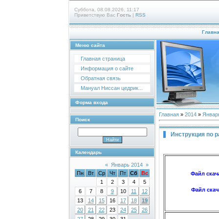
Суббота, 08.08.2026, 11:17
Приветствую Вас
Гость
|
RSS
Главн
Меню сайта
Главная страница
Информация о сайте
Обратная связь
Мануал Ниссан цедрик...
Форма входа
Главная
»
2014
»
Январ
Поиск
Инструкция по р
Календарь
«
Январь 2014
»
Пн
Вт
Ср
Чт
Пт
Сб
Вс
Файл скач
1
2
3
4
5
Файл скач
6
7
8
9
10
11
12
13
14
15
16
17
18
19
20
21
22
23
24
25
26