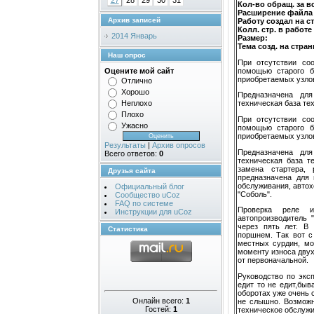
27
28
29
30
31
Кол-во обращ. за в
Расширение файла
Архив записей
Работу создал на с
Колл. стр. в работе 
2014 Январь
Размер:
Тема созд. на стран
Наш опрос
При отсутствии со
помощью старого б
Оцените мой сайт
приобретаемых узлов
Отлично
Хорошо
Предназначена дл
Неплохо
техническая база тех
Плохо
При отсутствии со
Ужасно
помощью старого б
приобретаемых узлов
Результаты
|
Архив опросов
Предназначена дл
Всего ответов:
0
техническая база т
замена стартера, 
Друзья сайта
предназначена для 
обслуживания, автох
Официальный блог
"Соболь".
Сообщество uCoz
FAQ по системе
Провер­ка реле 
Инструкции для uCoz
автопроизводитель 
через пять лет. В
Статистика
поршнем. Так вот с
местных сурдин, мо
моменту износа дву
от первоначальной.
Руководство по экс
едит то не едит,быв
оборотах уже очень 
Онлайн всего:
1
не слышно. Возможн
Гостей:
1
техническое обслужи