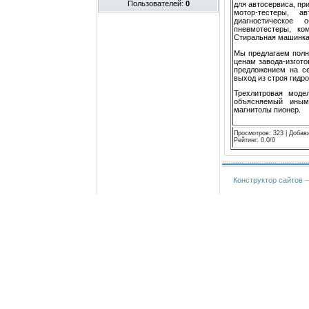
Пользователей:
0
для автосервиса, пр
мотор-тестеры, ав
диагностическое 
пневмотестеры, ко
Стиральная машинка 
Мы предлагаем полн
ценам завода-изгот
предложением на с
выход из строя гидро
Трехлитровая моде
объясняемый иным
магнитолы пионер.
Просмотров
:
323
|
Добав
Рейтинг
:
0.0
/
0
Конструктор сайтов