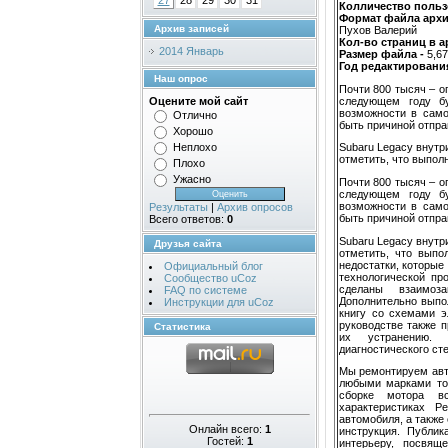
27
28
29
30
31
Колличество пользо
Формат файла арх
Архив записей
Пухов Валерий
Кол-во страниц в а
2014 Январь
Размер файла -
5,6
Год редактирования
Наш опрос
Почти 800 тысяч – о
следующем году б
Оцените мой сайт
возможности в само
Отлично
быть причиной отпра
Хорошо
Неплохо
Subaru Legacy внутр
отметить, что выполн
Плохо
Ужасно
Почти 800 тысяч – о
следующем году б
возможности в само
Результаты
|
Архив опросов
быть причиной отпра
Всего ответов:
0
Subaru Legacy внутр
Друзья сайта
отметить, что выпо
недостатки, которые
Официальный блог
технологической пр
Сообщество uCoz
сделаны взаимоз
FAQ по системе
Дополнительно выпо
Инструкции для uCoz
книгу со схемами э
руководстве также 
Статистика
их устранению. 
диагностического ст
Мы ремонтируем авто
любыми марками той
сборке мотора в
характеристиках P
автомобиля, а также
Онлайн всего:
1
инструкция. Публи
Гостей:
1
интерьеру, посвящ