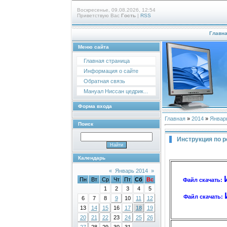
Воскресенье, 09.08.2026, 12:54
Приветствую Вас
Гость
|
RSS
Главн
Меню сайта
Главная страница
Информация о сайте
Обратная связь
Мануал Ниссан цедрик...
Форма входа
Главная
»
2014
»
Январ
Поиск
Инструкция по 
Календарь
«
Январь 2014
»
Пн
Вт
Ср
Чт
Пт
Сб
Вс
Файл скачать:
1
2
3
4
5
Файл скачать:
6
7
8
9
10
11
12
13
14
15
16
17
18
19
20
21
22
23
24
25
26