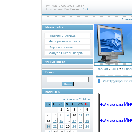
Пятница, 07.08.2026, 18:57
Приветствую Вас
Гость
|
RSS
Главн
Меню сайта
Главная страница
Информация о сайте
Обратная связь
Мануал Ниссан цедрик...
Форма входа
Главная
»
2014
»
Январ
Поиск
Инструкция по 
Календарь
«
Январь 2014
»
Ин
Пн
Вт
Ср
Чт
Пт
Сб
Вс
Файл скачать:
1
2
3
4
5
6
7
8
9
10
11
12
Ин
Файл скачать:
13
14
15
16
17
18
19
20
21
22
23
24
25
26