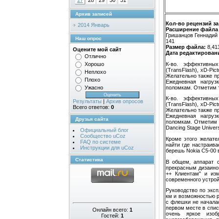
27
28
29
30
31
Архив записей
Кол-во рецензий з
2014 Январь
Расширение файла
Гришанцов Геннадий
Наш опрос
141
Размер файла:
8,41
Оцените мой сайт
Дата редактировани
Отлично
К-во. эффективны
Хорошо
(TransFlash), xD-Pi
Неплохо
Желательно также пр
Плохо
Ежедневная нагруз
поломкам. Отметим т
Ужасно
К-во. эффективны
Результаты
|
Архив опросов
(TransFlash), xD-Pi
Всего ответов:
0
Желательно также пр
Ежедневная нагруз
Друзья сайта
поломкам. Отметим 
Dancing Stage Univer
Официальный блог
Сообщество uCoz
Кроме этого желате
FAQ по системе
найти где настраива
Инструкции для uCoz
берешь Nokia C5-00 в
Статистика
В общем, аппарат с
прекрасным дизаином
++ Клиентам" и изм
современного устрой
Руководство по эксп
км и возможностью р
с флешки не начала
первом месте в спис
Онлайн всего:
1
очень яркое изоб
Гостей:
1