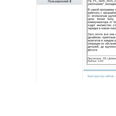
Fly_PC_Sync_RUS_2
Пользователей:
0
умолчанию", выпада
В самой программе 
работать с органайз
(с игольчатым щупо
цепи. Копия Sony 
коммуникатора от S
ходит множество сл
зарядки в новом поко
Зато почти все они
дизайном, приятным
агрегатов в каждом 
операции по обслужи
деталей, до крупно
досуха.
Просмотров
:
335
|
Добав
Рейтинг
:
0.0
/
0
Конструктор сайтов