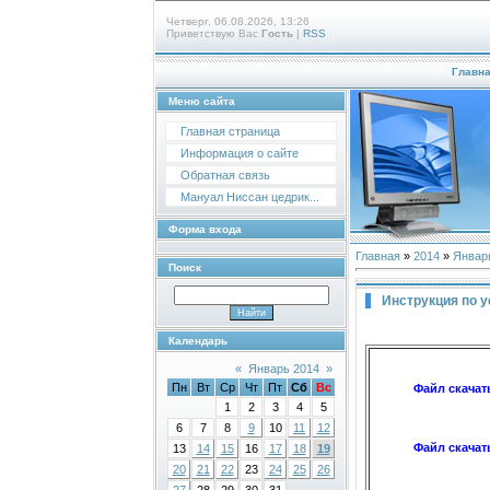
Четверг, 06.08.2026, 13:26
Приветствую Вас
Гость
|
RSS
Главн
Меню сайта
Главная страница
Информация о сайте
Обратная связь
Мануал Ниссан цедрик...
Форма входа
Главная
»
2014
»
Январ
Поиск
Инструкция по у
Календарь
«
Январь 2014
»
Пн
Вт
Ср
Чт
Пт
Сб
Вс
Файл скачат
1
2
3
4
5
6
7
8
9
10
11
12
Файл скачат
13
14
15
16
17
18
19
20
21
22
23
24
25
26