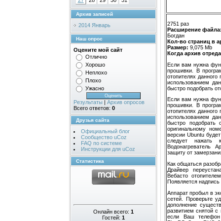
27
28
29
30
31
Архив записей
2751 раз
2014 Январь
Расширение файла
Богдан
Наш опрос
Кол-во страниц в а
Размер:
9,075 Mb
Оцените мой сайт
Когда архив отреда
Отлично
Если вам нужна функ
Хорошо
прошивки. В прогр
Неплохо
отопителях данного 
Плохо
использованием дан
быстро подобрать от
Ужасно
Если вам нужна функ
Результаты
|
Архив опросов
прошивки. В прогр
Всего ответов:
0
отопителях данного 
использованием дан
Друзья сайта
быстро подобрать 
оригинальному номе
Официальный блог
версии Ubuntu будет
Сообщество uCoz
следует нажать 
FAQ по системе
Водонагреватель А
Инструкции для uCoz
защиту от замерзани
Статистика
Как общаться разобр
Драйвер переустан
Вебасто отопителем
Появляется надпись 
Аппарат пробыл в эк
сетей. Проверьте у
дополнение сущест
развитием снятой с
Онлайн всего:
1
если Ваш телефон 
Гостей:
1