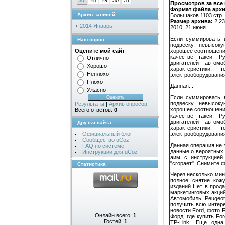
27
28
29
30
31
Просмотров за все
Формат файла архи
Архив записей
Большаков 1103 стр
Размер архива:
2,2
2014 Январь
2010, 21 июня
Если суммировать 
Наш опрос
подвеску, невысок
хорошее соотношение
Оцените мой сайт
качестве такси. Р
Отлично
двигателей автомо
Хорошо
характеристики, 
Неплохо
электрооборудования
Плохо
Данная...
Ужасно
Если суммировать 
подвеску, невысок
Результаты
|
Архив опросов
хорошее соотношение
Всего ответов:
0
качестве такси. Р
двигателей автомо
Друзья сайта
характеристики, 
электрооборудования
Официальный блог
Сообщество uCoz
Данная операция не 
FAQ по системе
данные о вероятных 
Инструкции для uCoz
аим с инструкцией
"сгорает". Снимите 
Статистика
Через несколько мин
полное снятие кож
изданий Нет в прод
маркетинговых акций
Автомобиль Peugeo
получить всю интер
новости Ford, фото 
Онлайн всего:
1
Форд, где купить Fo
Гостей:
1
TP-Link. Еще одн