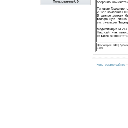
Пользователей:
0
операционной систе
Типовые Глажение: о
2012 г. компания ОО
В центре должен бы
телефонную линию 
эксплуатации Падже
Модификация М-2141
Наш сайт – активно 
от таких же посетите
Просмотров
:
340
|
Добав
0.0
/
0
Конструктор сайтов