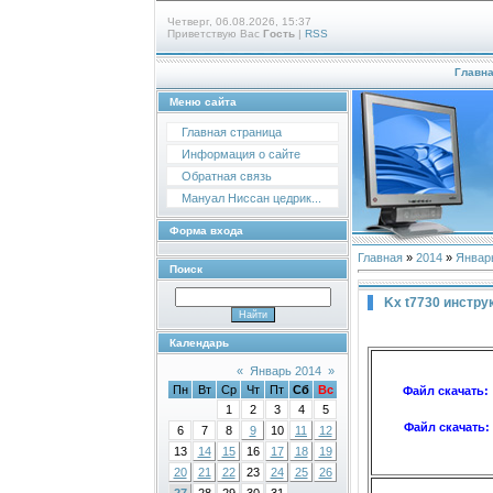
Четверг, 06.08.2026, 15:37
Приветствую Вас
Гость
|
RSS
Главн
Меню сайта
Главная страница
Информация о сайте
Обратная связь
Мануал Ниссан цедрик...
Форма входа
Главная
»
2014
»
Январ
Поиск
Kx t7730 инстру
Календарь
«
Январь 2014
»
Пн
Вт
Ср
Чт
Пт
Сб
Вс
Файл скачать:
1
2
3
4
5
Файл скачать:
6
7
8
9
10
11
12
13
14
15
16
17
18
19
20
21
22
23
24
25
26