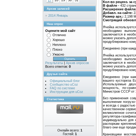
27
28
29
30
31
Кол-во реценз. за с
В файле -
432 стран
Архив записей
Расширение файла
Добавл. на сайте:
2
2014 Январь
Размер арх.:
2,198 
Смотрящий обновл
Наш опрос
Ячейка используется
необходимо выполн
Оцените мой сайт
заключается в необ
Отлично
можно указать допол
Хорошо
продублировано кому
Неплохо
Ежедневно (при кажд
Плохо
Ужасно
Ячейка используется
необходимо выполн
заключается в необ
Результаты
|
Архив опросов
можно указать допол
Всего ответов:
0
продублировано кому
Друзья сайта
Ежедневно (при каж
вашего кустореза E
Официальный блог
Используемые двух
Сообщество uCoz
мощность, по-срав
FAQ по системе
Министров СССР от 1
Инструкции для uCoz
Без применения сов
Статистика
выполнение погрузо
и всегда с радостью
качественном сервис
великолепное сочета
регулятора-гази
индивидуально для 
распоркам креплений
благо они еще прода
Онлайн всего:
1
Гостей:
1
Крановщики мостов