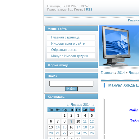
Пятница, 07.08.2026, 19:57
Приветствую Вас
Гость
|
RSS
Главн
Меню сайта
Главная страница
Информация о сайте
Обратная связь
Мануал Ниссан цедрик...
Форма входа
Главная
»
2014
»
Январ
Поиск
Мануал Хонда Ц
Календарь
«
Январь 2014
»
Пн
Вт
Ср
Чт
Пт
Сб
Вс
Файл
1
2
3
4
5
Файл
6
7
8
9
10
11
12
13
14
15
16
17
18
19
20
21
22
23
24
25
26