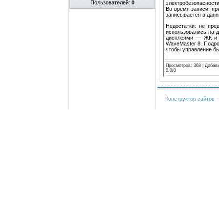
Пользователей:
0
электробезопасности
Во время записи, пр
записывается в данн
Недостатки: не пре
использовались на д
дисплеями — ЖК и 
WaveMaster 8. Подр
чтобы управление б
Просмотров
:
368
|
Добав
0.0
/
0
Конструктор сайтов