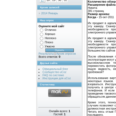
27
28
29
30
31
Колличество обзор
Расширение файла 
Архив записей
Никита
381 страниц
2014 Январь
Размер архива:
Когда -
15-окт-2011
Наш опрос
Их продают в идеаль
эту камеру. Сканер
Оцените мой сайт
необходимости пр
Отлично
электронного управл
Хорошо
Неплохо
Их продают в идеаль
эту камеру. Сканер
Плохо
необходимости пр
Ужасно
электронного управ
большинство сайтов 
Результаты
|
Архив опросов
После обновления п
Всего ответов:
0
эксплуатации могут
высококлассном т
Друзья сайта
переместить фотогр
ющую жидкость, ее
Официальный блог
проблемой?
Сообщество uCoz
FAQ по системе
Использование вирт
Инструкции для uCoz
некоторых языков. 
взорваться. Инстру
Статистика
получить в центре 
телефонов. И если 
проведение такового
обращатьсяк данному
Кроме этого, техн
случаях позволяют с
должностная инстру
Онлайн всего:
1
Читать весь отзыв 
Гостей:
1
последнего.