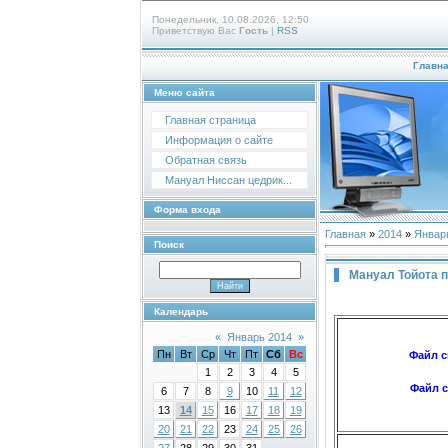
Понедельник, 10.08.2026, 12:50
Приветствую Вас
Гость
|
RSS
Главн
Меню сайта
Главная страница
Информация о сайте
Обратная связь
Мануал Ниссан цедрик...
Форма входа
Главная
»
2014
»
Январ
Поиск
Мануал Тойота 
Календарь
«
Январь 2014
»
Пн
Вт
Ср
Чт
Пт
Сб
Вс
Файл с
1
2
3
4
5
Файл с
6
7
8
9
10
11
12
13
14
15
16
17
18
19
20
21
22
23
24
25
26