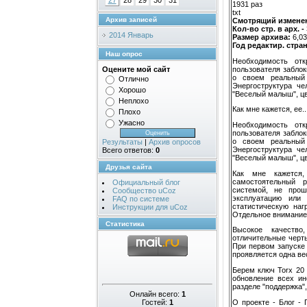
27
28
29
30
31
1931 раз
txt
Архив записей
Смотрящий изменен.
Кол-во стр. в арх. -
2014 Январь
Размер архива:
6,0
Год редактир. стра
Наш опрос
Необходимость отк
пользователя заблок
Оцените мой сайт
о своем реальный 
Отлично
Энергоструктура ч
Хорошо
"Веселый малыш", цв
Неплохо
Как мне кажется, ее..
Плохо
Ужасно
Необходимость отк
пользователя заблок
о своем реальный 
Результаты
|
Архив опросов
Энергоструктура ч
Всего ответов:
0
"Веселый малыш", цв
Друзья сайта
Как мне кажется,
самостоятельный 
Официальный блог
системой, не прош
Сообщество uCoz
эксплуатацию или
FAQ по системе
статистическую наг
Инструкции для uCoz
Отдельное внимание
Статистика
Высокое качество
отличительные черт
При первом запуске 
проявляется одна ве
Берем ключ Torx 20
обновление всех ин
разделе "поддержка",
Онлайн всего:
1
О проекте - Блог - 
Гостей:
1