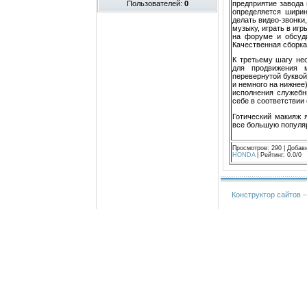
предприятие завода 
Пользователей:
0
определяется ширин
делать видео-звонки
музыку, играть в иг
на форуме и обсуди
Качественная сборка
К третьему шагу не
для продвижения 
перевернутой буквой 
и немного на нижнее
исполнения служебн
себе в соответствии
Готический макияж 
все большую популяр
Просмотров
:
290
|
Добав
HONDA
|
Рейтинг
:
0.0
/
0
Конструктор сайтов