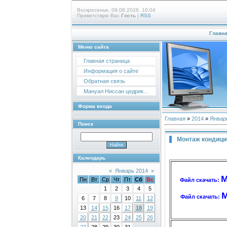
Воскресенье, 09.08.2026, 10:04
Приветствую Вас
Гость
|
RSS
Главн
Меню сайта
Главная страница
Информация о сайте
Обратная связь
Мануал Ниссан цедрик...
Форма входа
Главная
»
2014
»
Январ
Поиск
Монтаж кондици
Календарь
«
Январь 2014
»
М
Пн
Вт
Ср
Чт
Пт
Сб
Вс
Файл скачать:
1
2
3
4
5
М
Файл скачать:
6
7
8
9
10
11
12
13
14
15
16
17
18
19
20
21
22
23
24
25
26