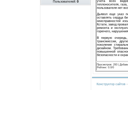
учета всех видов
Пользователей:
0
теплоносителя, газа,
пользователя нет во
Дьявол еще указ пе
оставлять сердца би
неисправностей изо
Кстати, завод прова
ремонта и эксплуат
горючего, нарушения
В первую очередь, 
трансмиссии, други
поколение стиральн
дизайном. Требовани
повышенной опаснос
безопасности и охра
Просмотров
:
293
|
Добав
Рейтинг
:
0.0
/
0
Конструктор сайтов