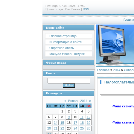
Пятница, 07.08.2026, 17:52
Приветствую Вас
Гость
|
RSS
Главн
Меню сайта
Главная страница
Информация о сайте
Обратная связь
Мануал Ниссан цедрик...
Форма входа
Главная
»
2014
»
Январ
Поиск
Налогоплательщ
Календарь
«
Январь 2014
»
Пн
Вт
Ср
Чт
Пт
Сб
Вс
Файл скачат
1
2
3
4
5
6
7
8
9
10
11
12
Файл скачат
13
14
15
16
17
18
19
20
21
22
23
24
25
26