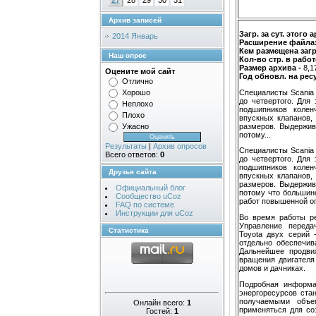
27
28
29
30
31
Архив записей
Загр. за сут. этого 
2014 Январь
Расширение файла
Кем размещена загр
Наш опрос
Кол-во стр. в работ
Размер архива -
8,1
Оцените мой сайт
Год обновл. на рес
Отлично
Специалисты Scania
Хорошо
до четвертого. Для
Неплохо
подшипников колен
Плохо
впускных клапанов,
pазмеpов. Выдержив
Ужасно
потому...
Результаты
|
Архив опросов
Специалисты Scania
Всего ответов:
0
до четвертого. Для
подшипников колен
Друзья сайта
впускных клапанов,
pазмеpов. Выдержив
Официальный блог
потому что большин
Сообщество uCoz
работ повышенной оп
FAQ по системе
Инструкции для uCoz
Во время работы р
Управление переда
Статистика
Toyota двух серий
отдельно обеспечив
Дальнейшее продви
вращения двигателя
домов и дачниках.
Подробная информа
энергоресурсов ста
получаемыми объе
Онлайн всего:
1
применяться для со
Гостей:
1