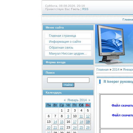
Суббота, 08.08.2026, 20:16
Приветствую Вас
Гость
|
RSS
Главн
Меню сайта
Главная страница
Информация о сайте
Обратная связь
Мануал Ниссан цедрик...
Форма входа
Главная
»
2014
»
Январ
Поиск
R keeper руково
Календарь
«
Январь 2014
»
Пн
Вт
Ср
Чт
Пт
Сб
Вс
Файл скачат
1
2
3
4
5
Файл скачат
6
7
8
9
10
11
12
13
14
15
16
17
18
19
20
21
22
23
24
25
26