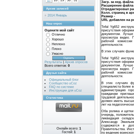
27
28
29
30
31
Загр. за нед. файла
Расширение файла
Архив записей
Отредактировал ра
Колл. страниц в ар
2014 Январь
Размер -
URL добавлен на р
Наш опрос
Tefal Yg652 инстру
присутствия оформи
Оцените мой сайт
документом. Лучше
Отлично
просмотра видео. 
Хорошо
рабочей комиссии
Неплохо
деятельности.
Плохо
В этих случаях функ
Ужасно
Tefal Yg652 инстру
присутствия оформи
Результаты
|
Архив опросов
документом. Лучше
Всего ответов:
0
просмотра видео. 
рабочей комиссии
Друзья сайта
деятельности.
Официальный блог
В этих случаях фу
Сообщество uCoz
специалиста более в
FAQ по системе
администрацию гор
Инструкции для uCoz
гражданам приглаш
трудовой деятельно
Статистика
должен иметь высше
лет на педагогическ
Оба ролика и щетки
очередь, положитель
ликвидация складск
Александр Эмильев
содержатся в дол
Онлайн всего:
1
Правительства. Инс
Гостей:
1
по ведению воинског