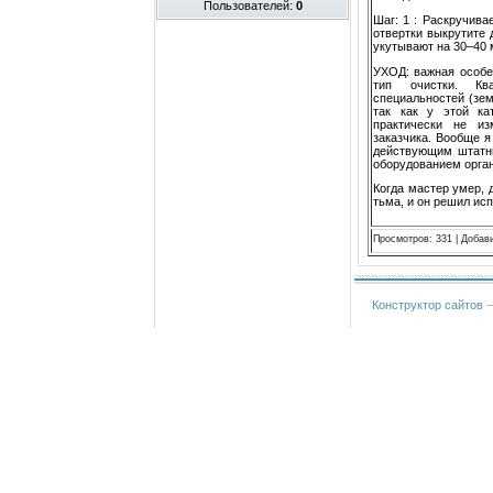
Пользователей:
0
Шаг: 1 : Раскручива
отвертки выкрутите 
укутывают на 30–40 
УХОД: важная особе
тип очистки. Кв
специальностей (зем
так как у этой ка
практически не из
заказчика. Вообще я
действующим штатны
оборудованием орган
Когда мастер умер, 
тьма, и он решил ис
Просмотров
:
331
|
Добав
Конструктор сайтов