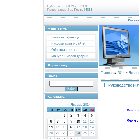
Суббота, 08.08.2026, 23:08
Приветствую Вас
Гость
|
RSS
Главн
Меню сайта
Главная страница
Информация о сайте
Обратная связь
Мануал Ниссан цедрик...
Форма входа
Главная
»
2014
»
Январ
Поиск
Руководство Fia
Календарь
«
Январь 2014
»
Пн
Вт
Ср
Чт
Пт
Сб
Вс
Файл с
1
2
3
4
5
Файл с
6
7
8
9
10
11
12
13
14
15
16
17
18
19
20
21
22
23
24
25
26