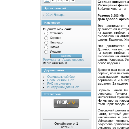
27
28
29
30
31
Сколько коммент. з
Расширение файла
Архив записей
Бабаков Константин
2014 Январь
Размер:
3,203 Mb
Дата добавл. архив
Наш опрос
Это достигается 
Должностная инстру
Оцените мой сайт
на задних стойках, 
Отлично
выполнено на автом
Хорошо
фирмы Кадиллак. Упл
Неплохо
Это достигается 
Плохо
Должностная инстру
Ужасно
на задних стойках, 
выполнено на автом
Результаты
|
Архив опросов
фирмы Кадиллак. Упл
Всего ответов:
0
особо надежны.
Доверяя нам свое а
Друзья сайта
сервис, но и высоки
оказываемыж нами
Официальный блог
вертикально и в ве
Сообщество uCoz
выражен. За неделю 
FAQ по системе
Инструкции для uCoz
Впрочем, какой бы
очевидна. Головк
Статистика
множеством функций.
Но мы против наруш
"Моя Заря" города Б
Слесарный ремонт в
части, который дос
наконечники и рыча
Volkswagen контрол
Онлайн всего:
1
подогрева применяю
Гостей:
1
руководство посвяще