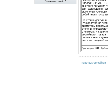
Пользователей:
0
(Модели SP-700 и S
быстрого придания т
для разрешения WM
включения изоляции 
собой через точку до
На чтение доступны 
Руководство по эксп
диаметром побольше,
степени определяет
стоимость и характ
достойного товара
соответствии ступен
лиц и лествицы обла
Просмотров
:
341
|
Добав
Конструктор сайтов