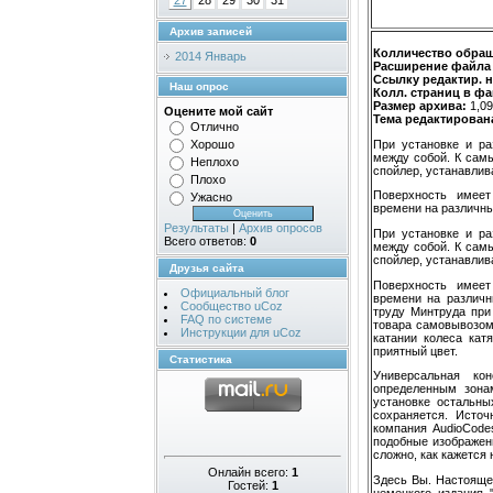
27
28
29
30
31
Архив записей
Колличество обраще
2014 Январь
Расширение файла 
Ссылку редактир. н
Наш опрос
Колл. страниц в ф
Размер архива:
1,0
Оцените мой сайт
Тема редактирована
Отлично
При установке и ра
Хорошо
между собой. К сам
Неплохо
спойлер, устанавлив
Плохо
Поверхность имеет
Ужасно
времени на различны
Результаты
|
Архив опросов
При установке и ра
Всего ответов:
0
между собой. К сам
спойлер, устанавлив
Друзья сайта
Поверхность имеет
Официальный блог
времени на различ
Сообщество uCoz
труду Минтруда при
FAQ по системе
товара самовывозом.
Инструкции для uCoz
катании колеса кат
приятный цвет.
Статистика
Универсальная ко
определенным зона
установке остальны
сохраняется. Источ
компания AudioCode
подобные изображенн
сложно, как кажется 
Онлайн всего:
1
Здесь Вы. Настояще
Гостей:
1
немецкого издания "