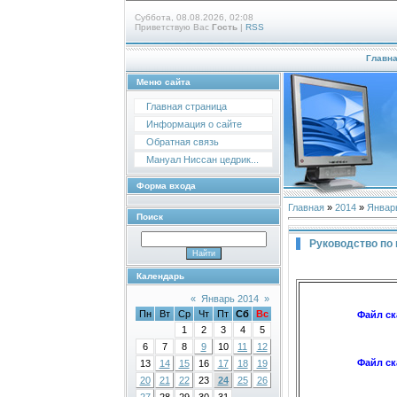
Суббота, 08.08.2026, 02:08
Приветствую Вас
Гость
|
RSS
Главн
Меню сайта
Главная страница
Информация о сайте
Обратная связь
Мануал Ниссан цедрик...
Форма входа
Главная
»
2014
»
Январ
Поиск
Руководство по
Календарь
«
Январь 2014
»
Пн
Вт
Ср
Чт
Пт
Сб
Вс
Файл ск
1
2
3
4
5
6
7
8
9
10
11
12
Файл ск
13
14
15
16
17
18
19
20
21
22
23
24
25
26