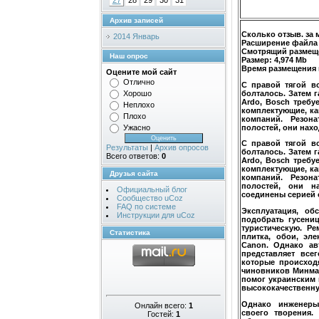
27
28
29
30
31
Архив записей
Сколько отзыв. за 
2014 Январь
Расширение файла 
Смотрящий размеще
Наш опрос
Размер:
4,974 Mb
Время размещения 
Оцените мой сайт
Отлично
С правой тягой в
болталось. Затем г
Хорошо
Ardo, Bosch требу
Неплохо
комплектующие, ка
Плохо
компаний. Резон
полостей, они нахо
Ужасно
С правой тягой в
Результаты
|
Архив опросов
болталось. Затем г
Всего ответов:
0
Ardo, Bosch требу
комплектующие, ка
Друзья сайта
компаний. Резон
полостей, они н
Официальный блог
соединены серией 
Сообщество uCoz
FAQ по системе
Эксплуатация, об
Инструкции для uCoz
подобрать гусени
туристическую. Р
Статистика
плитка, обои, эле
Canon. Однако ав
представляет все
которые происход
чиновников Минма
помог украинским 
высококачественную
Однако инженеры
Онлайн всего:
1
своего творения.
Гостей:
1