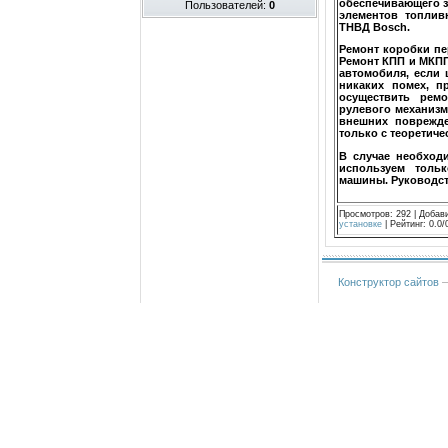
обеспечивающего з
Пользователей:
0
элементов топлив
ТНВД Bosch.
Ремонт коробки пере
Ремонт КПП и МКПП
автомобиля, если 
никаких помех, п
осуществить ремо
рулевого механизм
внешних поврежде
только с теоретиче
В случае необход
используем толь
машины. Руководств
Просмотров
:
292
|
Добав
установке
|
Рейтинг
:
0.0
/
Конструктор сайтов