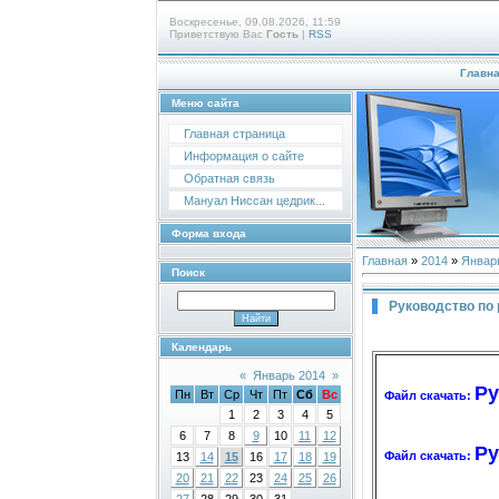
Воскресенье, 09.08.2026, 11:59
Приветствую Вас
Гость
|
RSS
Главн
Меню сайта
Главная страница
Информация о сайте
Обратная связь
Мануал Ниссан цедрик...
Форма входа
Главная
»
2014
»
Январ
Поиск
Руководство по
Календарь
«
Январь 2014
»
Ру
Пн
Вт
Ср
Чт
Пт
Сб
Вс
Файл скачать:
1
2
3
4
5
6
7
8
9
10
11
12
Ру
Файл скачать:
13
14
15
16
17
18
19
20
21
22
23
24
25
26