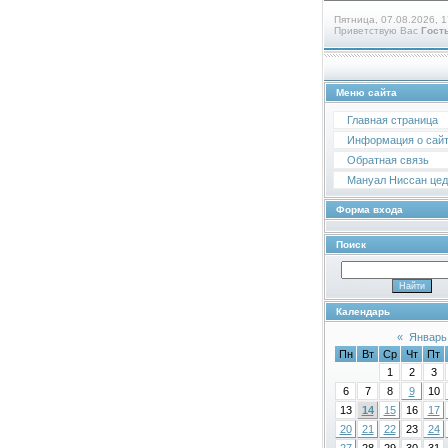
Пятница, 07.08.2026, 1
Приветствую Вас
Гост
Меню сайта
Главная страница
Информация о сай
Обратная связь
Мануал Ниссан цедр
Форма входа
Поиск
Календарь
«
Январь
Пн
Вт
Ср
Чт
Пт
1
2
3
6
7
8
9
10
13
14
15
16
17
20
21
22
23
24