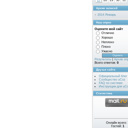
27
28
29
30
31
Архив записей
2014 Январь
Наш опрос
Оцените мой сайт
Отлично
Хорошо
Неплохо
Плохо
Ужасно
Результаты
|
Архив оп
Всего ответов:
0
Друзья сайта
Официальный блог
Сообщество uCoz
FAQ по системе
Инструкции для uC
Статистика
Онлайн всего:
Гостей:
1