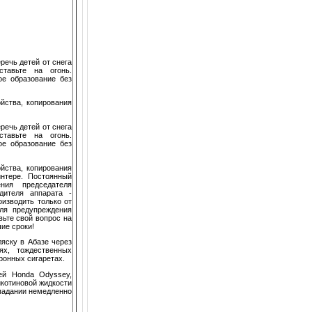
речь детей от снега
тавьте на огонь.
е образование без
йства, копирования
речь детей от снега
тавьте на огонь.
е образование без
йства, копирования
нтере. Постоянный
ния председателя
дителя аппарата -
оизводить только от
Для предупреждения
вьте свой вопрос на
ие сроки!
ляску в Абазе через
ях, тождественных
ронных сигаретах.
ей Honda Odyssey,
икотиновой жидкости
опадании немедленно