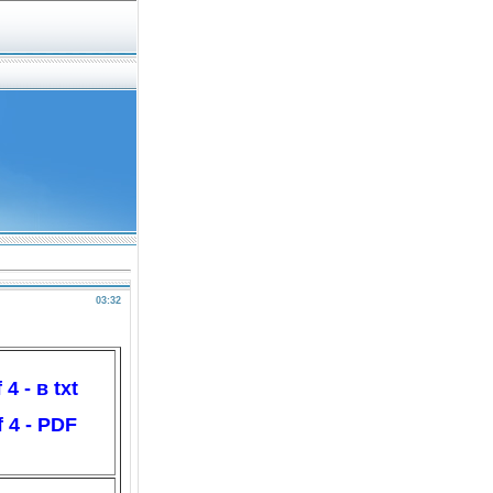
03:32
 - в txt
 4 - PDF