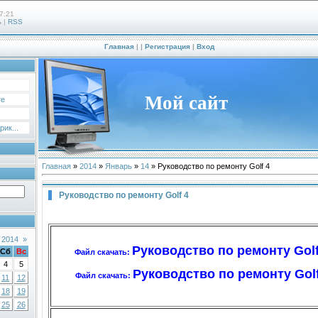
7:21
ь
|
RSS
Главная
|
|
Регистрация
|
Вход
Мой сайт
те
ик...
Главная
»
2014
»
Январь
»
14
» Руководство по ремонту Golf 4
Руководство по ремонту Golf 4
 2014
»
Руководство по ремонту Golf 4
Сб
Вс
Файл скачать:
4
5
Руководство по ремонту Golf
Файл скачать:
11
12
18
19
25
26