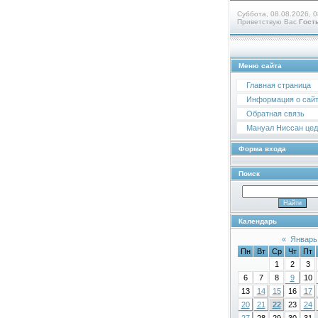
Суббота, 08.08.2026, 0
Приветствую Вас
Гост
Меню сайта
Главная страница
Информация о сай
Обратная связь
Мануал Ниссан цедр
Форма входа
Поиск
Календарь
«
Январь
Пн
Вт
Ср
Чт
Пт
1
2
3
6
7
8
9
10
13
14
15
16
17
20
21
22
23
24