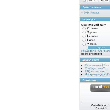
27
28
29
30
31
Архив записей
2014 Январь
Наш опрос
Оцените мой сайт
Отлично
Хорошо
Неплохо
Плохо
Ужасно
Результаты
|
Архив оп
Всего ответов:
0
Друзья сайта
Официальный блог
Сообщество uCoz
FAQ по системе
Инструкции для uC
Статистика
Онлайн всего:
Гостей:
1