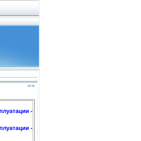
10:16
плуатации -
плуатации -