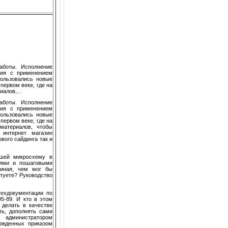
аботы. Исполнение
ния с применением
пользовались новые
первом веке, где на
алов,...
аботы. Исполнение
ния с применением
пользовались новые
первом веке, где на
материалов, чтобы
интернет магазин
вого сайдинга так и
вшей микросхему в
иями и пошаговыми
 иная, чем мог бы
туете? Руководство
ехдокументации по
5-89. И кто в этом
 делать в качестве
ть, дополнять сами
 администратором
ржденных приказом