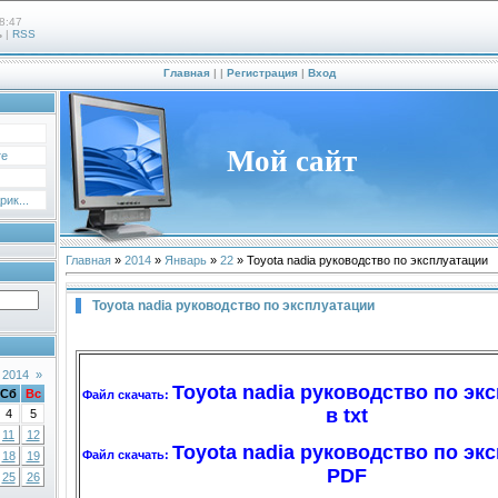
8:47
ь
|
RSS
Главная
|
|
Регистрация
|
Вход
Мой сайт
те
ик...
Главная
»
2014
»
Январь
»
22
» Toyota nadia руководство по эксплуатации
Toyota nadia руководство по эксплуатации
 2014
»
Toyota nadia руководство по экс
Сб
Вс
Файл скачать:
в txt
4
5
11
12
Toyota nadia руководство по экс
Файл скачать:
18
19
PDF
25
26