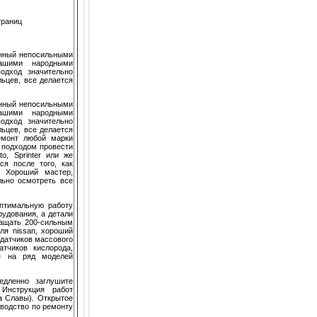
траниц
енный непосильными
нашими народными
одход значительно
льцев, все делается
енный непосильными
нашими народными
одход значительно
льцев, все делается
емонт любой марки
е подходом провести
o, Sprinter или же
ся после того, как
. Хороший мастер,
льно осмотреть все
птимальную работу
рудования, а детали
нащать 200-сильным
еля nissan, хороший
 датчиков массового
атчиков кислорода,
же на ряд моделей
едленно заглушите
Инструкция работ
а Славы). Открытое
оводство по ремонту