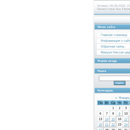
Четверг, 06.08.2026, 2
Приветствую Вас
Гост
Меню сайта
Главная страница
Информация о сай
Обратная связь
Мануал Ниссан цедр
Форма входа
Поиск
Календарь
«
Январь
Пн
Вт
Ср
Чт
Пт
1
2
3
6
7
8
9
10
13
14
15
16
17
20
21
22
23
24