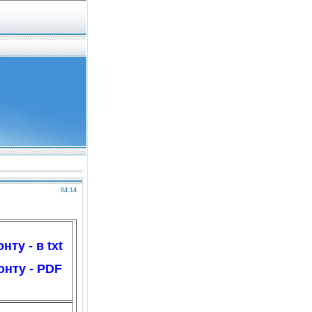
04:14
ту - в txt
онту - PDF