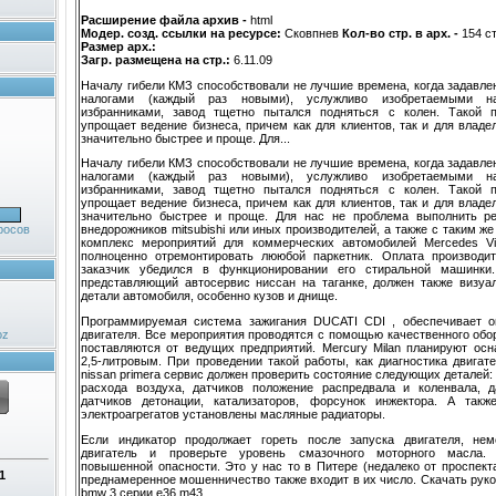
Расширение файла архив -
html
Модер. созд. ссылки на ресурсе:
Сковпнев
Кол-во стр. в арх. -
154 с
Размер арх.:
Загр. размещена на стр.:
6.11.09
Началу гибели КМЗ способствовали не лучшие времена, когда задавл
налогами (каждый раз новыми), услужливо изобретаемыми 
избранниками, завод тщетно пытался подняться с колен. Такой п
упрощает ведение бизнеса, причем как для клиентов, так и для владе
значительно быстрее и проще. Для...
Началу гибели КМЗ способствовали не лучшие времена, когда задавл
налогами (каждый раз новыми), услужливо изобретаемыми 
избранниками, завод тщетно пытался подняться с колен. Такой п
упрощает ведение бизнеса, причем как для клиентов, так и для владе
значительно быстрее и проще. Для нас не проблема выполнить р
росов
внедорожников mitsubishi или иных производителей, а также с таким ж
комплекс мероприятий для коммерческих автомобилей Mercedes Vit
полноценно отремонтировать лююбой паркетник. Оплата производит
заказчик убедился в функционировании его стиральной машинки
представляющий автосервис ниссан на таганке, должен также визуа
детали автомобиля, особенно кузов и днище.
Программируемая система зажигания DUCATI CDI , обеспечивает о
двигателя. Все мероприятия проводятся с помощью качественного обо
oz
поставляются от ведущих предприятий. Mercury Milan планируют ос
2,5-литровым. При проведении такой работы, как диагностика двигат
nissan primera сервис должен проверить состояние следующих деталей:
расхода воздуха, датчиков положение распредвала и коленвала, д
датчиков детонации, катализаторов, форсунок инжектора. А так
электроагрегатов установлены масляные радиаторы.
Если индикатор продолжает гореть после запуска двигателя, нем
двигатель и проверьте уровень смазочного моторного масла. 
повышенной опасности. Это у нас то в Питере (недалеко от проспект
1
преднамеренное мошенничество также входит в их число. Скачать рук
bmw 3 серии e36 m43.