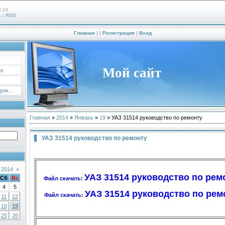
3:24
ь
|
RSS
Главная
|
|
Регистрация
|
Вход
Мой сайт
те
ик...
Главная
»
2014
»
Январь
»
19
» УАЗ 31514 руководство по ремонту
УАЗ 31514 руководство по ремонту
 2014
»
УАЗ 31514 руководство по ремон
Сб
Вс
Файл скачать:
4
5
УАЗ 31514 руководство по рем
Файл скачать:
11
12
18
19
25
26