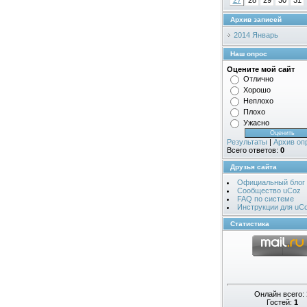
27
28
29
30
31
Архив записей
2014 Январь
Наш опрос
Оцените мой сайт
Отлично
Хорошо
Неплохо
Плохо
Ужасно
Результаты
|
Архив оп
Всего ответов:
0
Друзья сайта
Официальный блог
Сообщество uCoz
FAQ по системе
Инструкции для uC
Статистика
Онлайн всего:
Гостей:
1