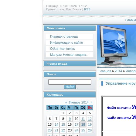
Пятница, 07.08.2026, 17:12
Приветствую Вас
Гость
|
RSS
Главн
Меню сайта
Главная страница
Информация о сайте
Обратная связь
Мануал Ниссан цедрик...
Форма входа
Главная
»
2014
»
Январ
Поиск
Управление и р
Календарь
«
Январь 2014
»
У
Пн
Вт
Ср
Чт
Пт
Сб
Вс
Файл скачать:
1
2
3
4
5
У
Файл скачать:
6
7
8
9
10
11
12
13
14
15
16
17
18
19
20
21
22
23
24
25
26