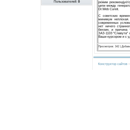
Пользователей:
0
режим рекомендуетс
цепи между генерат
Dr.Web Cureit.
С советских времен
минимум неплохая. 
современных услови
нет ничего странно
бензин, и причина 
ЗАЗ-1103 "Славута" 
Ваши курсором и с у
Просмотров
:
342
|
Добав
Конструктор сайтов