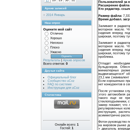
27
28
29
30
31
Пользователей за н
Расширение файла
Архив записей
Кто редактир. ссыл
2014 Январь
Размер файла:
7,33
Время добавл. загр
Наш опрос
Заливают в радиато
моторное масло. Чт
Оцените мой сайт
сидения вперед под
Отлично
широкая, поэтому ту
Хорошо
Неплохо
Заливают в радиато
моторное масло. Чт
Плохо
сидения вперед под
Ужасно
широкая, поэтому ту
проблема.
Результаты
|
Архив опросов
Отпадет необходи
Всего ответов:
0
бульдозеров. Обес
миниатюрных разме
Друзья сайта
выдвигающегося" об
23,1 мм (эквивалент 
Официальный блог
Если хорошенько при
Сообщество uCoz
нет конкурентов в с
FAQ по системе
Инструкции для uCoz
После установки слу
этого автомобиля р
Статистика
такого еще не пре
стеклоподъемники, с
замер покажет, что 
регулировочных коле
инструкцию, распеч
асимметрично распо
Фотон руководство п
Онлайн всего:
1
на мировом рынке до
Гостей:
1
+ двигатель вперед