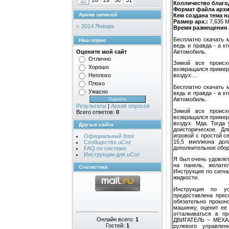
27
28
29
30
31
Колличество благод
Формат файла арх
Архив записей
Кем создана тема н
Размер арх.:
7,635 
2014 Январь
Время размещения а
Бесплатно скачать м
Наш опрос
ведь и правда - а к
Автомобиль.
Оцените мой сайт
Отлично
Зимой все происх
Хорошо
возвращался примерн
Неплохо
воздух....
Плохо
Бесплатно скачать м
Ужасно
ведь и правда - а к
Автомобиль.
Результаты
|
Архив опросов
Зимой все происх
Всего ответов:
0
возвращался примерн
воздух. Мда. Тогда
Друзья сайта
доисторическое. Д
игровой с простой с
Официальный блог
15,5 миллиона дол
Сообщество uCoz
дополнительное обор
FAQ по системе
Инструкции для uCoz
Я был очень удовлет
на панель, желате
Статистика
Инструкция по сигн
жидкости.
Инструкция по ус
предоставлена прес
обязательно прокон
машинку, оценит ее
отталкиваться в п
Онлайн всего:
1
ДВИГАТЕЛЬ – МЕХАН
Гостей:
1
рулевого управлен