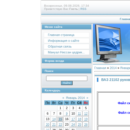
Воскресенье, 09.08.2026, 17:34
Приветствую Вас
Гость
|
RSS
Главн
Меню сайта
Главная страница
Информация о сайте
Обратная связь
Мануал Ниссан цедрик...
Форма входа
Главная
»
2014
»
Январ
Поиск
ВАЗ 21102 руко
Календарь
«
Январь 2014
»
Пн
Вт
Ср
Чт
Пт
Сб
Вс
Файл с
1
2
3
4
5
Файл с
6
7
8
9
10
11
12
13
14
15
16
17
18
19
20
21
22
23
24
25
26