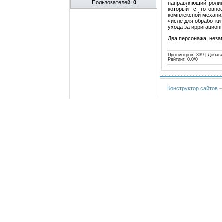
Пользователей:
0
направляющий ролик
который с готовно
комплексной механиз
числе для обработки
ухода за ирригацион
Два персонажа, неза
Просмотров
:
339
|
Добав
Рейтинг
:
0.0
/
0
Конструктор сайтов