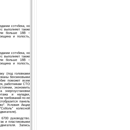
здании хэтчбека, но
ус выполняет также
или больше 18В –
рещина и полость,
здании хэтчбека, но
ус выполняет также
или больше 18В –
рещина и полость,
аку (под головками
дованы бензиновыми
собие поможет всем
ек, работникам СТО
стоянии, экономить
а энергоустановки
нтажа и наладки,
м требований по ее
отобразится панель
во". Условия Акции
"Соболь" колесной
двигателя).
 6700 руководство.
так и пластиковыми
вигателя. Запись