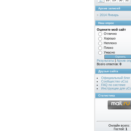
27
28
29
30
31
Архив записей
2014 Январь
Наш опрос
Оцените мой сайт
Отлично
Хорошо
Неплохо
Плохо
Ужасно
Результаты
|
Архив оп
Всего ответов:
0
Друзья сайта
Официальный блог
Сообщество uCoz
FAQ по системе
Инструкции для uC
Статистика
Онлайн всего:
Гостей:
1