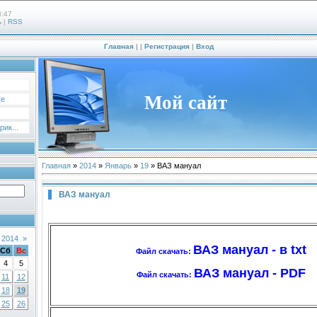
8:47
ь
|
RSS
Главная
|
|
Регистрация
|
Вход
Мой сайт
те
ик...
Главная
»
2014
»
Январь
»
19
» ВАЗ мануал
ВАЗ мануал
 2014
»
ВАЗ мануал - в txt
Сб
Вс
Файл скачать:
4
5
ВАЗ мануал - PDF
Файл скачать:
11
12
18
19
25
26