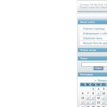
Четверг, 06.08.2026, 0
Приветствую Вас
Гост
Меню сайта
Главная страница
Информация о сай
Обратная связь
Мануал Ниссан цедр
Форма входа
Поиск
Календарь
«
Январь
Пн
Вт
Ср
Чт
Пт
1
2
3
6
7
8
9
10
13
14
15
16
17
20
21
22
23
24