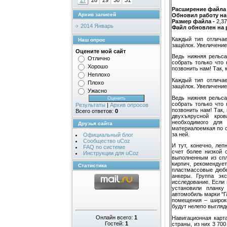
27
28
29
30
31
Расширение файла 
Архив записей
Обновил работу на
Размер файла -
2,3
2014 Январь
Файл обновлен на 
Каждый тип отличае
Наш опрос
защёлок. Увеличение 
Оцените мой сайт
Ведь нижняя рельса
Отлично
собрать только что 
Хорошо
позвонить нам! Так, 
Неплохо
Каждый тип отличае
Плохо
защёлок. Увеличение 
Ужасно
Ведь нижняя рельса
собрать только что 
Результаты
|
Архив опросов
позвонить нам! Так,
Всего ответов:
0
двухъярусной кров
необходимого для
Друзья сайта
материалоемкая по с
за ней.
Официальный блог
Сообщество uCoz
И тут, конечно, леп
FAQ по системе
счет более низкой 
Инструкции для uCoz
выполненным из спл
кирпич, рекомендуе
Статистика
пластмассовые дюбе
анкеры. Группа эк
исследование. Если 
установили планку
автомобиль марки "Г
помещения – широк
будут нелепо выгляд
Онлайн всего:
1
Навигационная карт
Гостей:
1
страны, из них 3 70