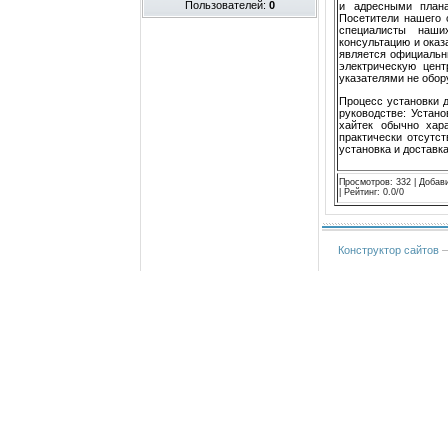
Пользователей:
0
и адресными плана
Посетители нашего 
специалисты наши
консультацию и ока
является официальн
электрическую цент
указателями не обор
Процесс установки 
руководстве: Устан
хайтек обычно хар
практически отсутст
установка и доставка
Просмотров
:
332
|
Добав
|
Рейтинг
:
0.0
/
0
Конструктор сайтов