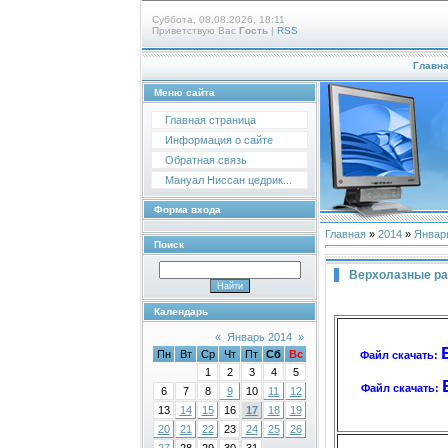
Суббота, 08.08.2026, 18:11
Приветствую Вас
Гость
|
RSS
Главн
Меню сайта
Главная страница
Информация о сайте
Обратная связь
Мануал Ниссан цедрик...
Форма входа
Главная
»
2014
»
Январ
Поиск
Верхолазные ра
Календарь
«
Январь 2014
»
Пн
Вт
Ср
Чт
Пт
Сб
Вс
Файл скачать:
1
2
3
4
5
Файл скачать:
6
7
8
9
10
11
12
13
14
15
16
17
18
19
20
21
22
23
24
25
26