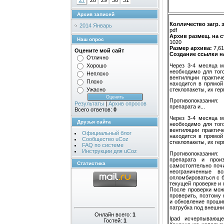
27
28
29
30
31
Архив записей
Колличество загр. 
2014 Январь
pdf
Архив размещ. на 
Наш опрос
1020
Размер архива:
7,6
Оцените мой сайт
Создание ссылки н
Отлично
Через 3-4 месяца м
Хорошо
необходимо для тог
Неплохо
вентиляции практич
Плохо
находится в прямой
стеклопакеты, их ге
Ужасно
Противопоказания
Результаты
|
Архив опросов
препарата и...
Всего ответов:
0
Через 3-4 месяца м
Друзья сайта
необходимо для тог
вентиляции практич
Официальный блог
находится в прямой
Сообщество uCoz
стеклопакеты, их ге
FAQ по системе
Инструкции для uCoz
Противопоказания
препарата и прои
Статистика
самостоятельно почи
неограниченные в
опломбироваться с б
текущей проверке и 
После проверки мож
проверить, поэтому 
и обновление прошив
патрубка под внешни
Онлайн всего:
1
Ipad исчерпывающе
Гостей:
1