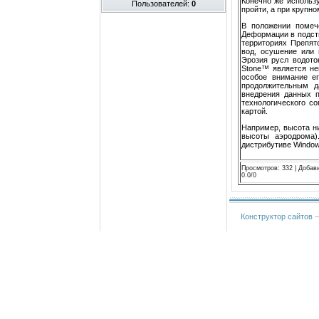
Конечно же использ
Пользователей:
0
пройти, а при крупн
В положении помече
Деформации в подст
территориях Препят
вод, осушение или 
Эрозия русл водото
Stone™ является не
особое внимание ег
продолжительным д
внедрения данных 
технологического с
картой.
Например, высота н
высоты аэродрома)
дистрибутиве Window
Просмотров
:
332
|
Добав
0.0
/
0
Конструктор сайтов