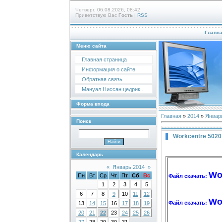
Четверг, 06.08.2026, 08:42
Приветствую Вас
Гость
|
RSS
Главн
Меню сайта
Главная страница
Информация о сайте
Обратная связь
Мануал Ниссан цедрик...
Форма входа
Главная
»
2014
»
Январ
Поиск
Workcentre 5020
Календарь
«
Январь 2014
»
Wo
Пн
Вт
Ср
Чт
Пт
Сб
Вс
Файл скачать:
1
2
3
4
5
6
7
8
9
10
11
12
Wo
Файл скачать:
13
14
15
16
17
18
19
20
21
22
23
24
25
26